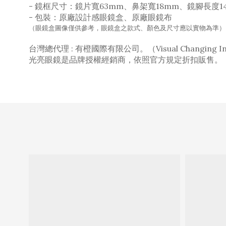
- 鏡框尺寸：鏡片寬63mm、鼻架寬18mm、鏡腳長度1
-
包裝：原廠設計感眼鏡盒、原廠眼鏡布
（眼鏡盒圖像僅供參考，眼鏡盒之款式、顏色及尺寸應以實物為準）
台灣總代理 : 有橙國際有限公司。（Visual Changing Inter
光亮眼鏡是品牌授權經銷商，依照官方規定折扣販售。