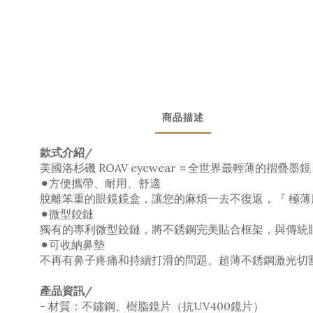
商品描述
款式介紹/
美國洛杉磯 ROAV eyewear ። 全世界最輕薄的摺疊墨鏡
⚫︎方便攜帶、耐用、舒適
脫離笨重的眼鏡鏡盒，讓您的麻煩一去不復返，『 極薄
⚫︎微型鉸鏈
獨有的專利微型鉸鏈，將不銹鋼完美貼合框架，與傳統
⚫︎可收納鼻墊
不再有鼻子疼痛和持續打滑的問題。超薄不銹鋼激光切割
產品資訊/
-
材質：不鏽鋼、樹脂鏡片（抗UV400鏡片）