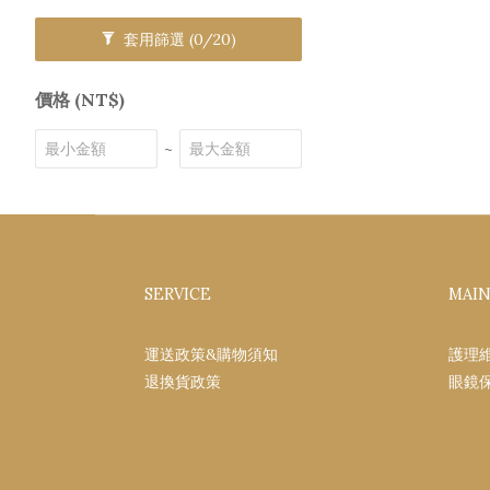
套用篩選
(0/20)
價格 (NT$)
~
SERVICE
MAI
運送政策&購物須知
護理
退換貨政策
眼鏡