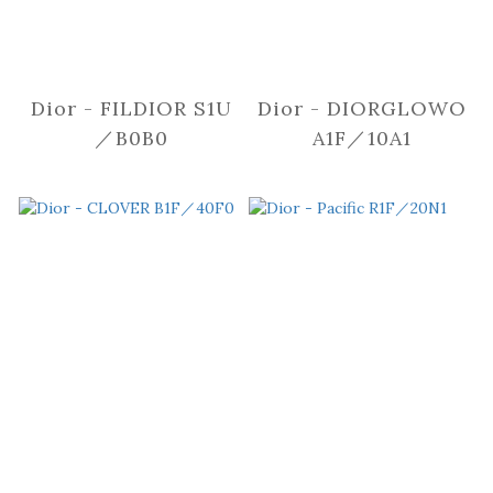
Dior - FILDIOR S1U
Dior - DIORGLOWO
／B0B0
A1F／10A1