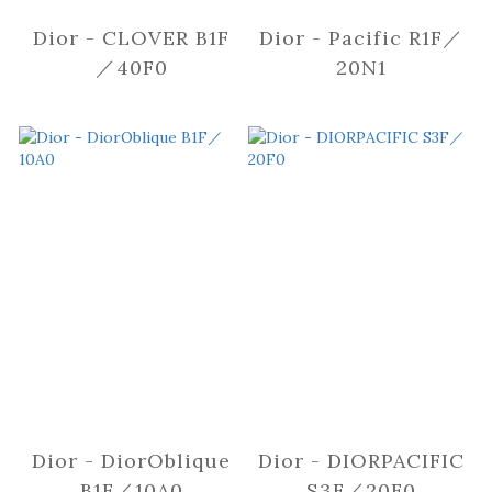
Dior - CLOVER B1F
Dior - Pacific R1F／
／40F0
20N1
Dior - DiorOblique
Dior - DIORPACIFIC
B1F／10A0
S3F／20F0