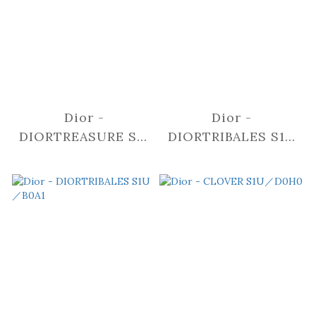
Dior -
Dior -
DIORTREASURE S1F
DIORTRIBALES S1U
／10A1
／D0F2