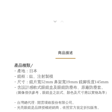
商品描述
產品種類/
- 產地：日本
- 鏡框：鈦、注射製模
- 尺寸：鏡片寬52mm 鼻架寬19mm 鏡腳長度145mm
- 含設計感軟式眼鏡盒及眼鏡防塵布、原廠防塵套。
（圖像僅供參考，眼鏡盒之款式、顏色及尺寸應以實物為準）
- 台灣總代理 : 開雲璦維股份有限公司。
- 光亮眼鏡是品牌授權經銷商，依照官方規定折扣販售。