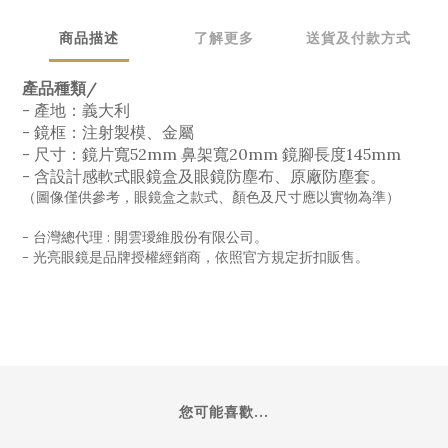
商品描述
了解更多
送貨及付款方式
產品種類/
- 產地：義大利
- 鏡框：注射製模、金屬
- 尺寸：鏡片寬52mm 鼻架寬20mm 鏡腳長度145mm
- 含設計感軟式眼鏡盒及眼鏡防塵布、原廠防塵套。
（圖像僅供參考，眼鏡盒之款式、顏色及尺寸應以實物為準）
- 台灣總代理 : 開雲璦維股份有限公司。
- 光亮眼鏡是品牌授權經銷商，依照官方規定折扣販售。
您可能喜歡...