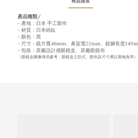
商品描述
產品種類/
- 產地：日本 手工製作
- 材質：日本純鈦
- 顏色：黑
- 尺寸：鏡片寬48mm、鼻架寬22mm、鏡腳長度140
- 包裝：原廠設計感眼鏡盒、原廠眼鏡布
（眼鏡盒圖像僅供參考，眼鏡盒之款式、顏色及尺寸應以實物為準）