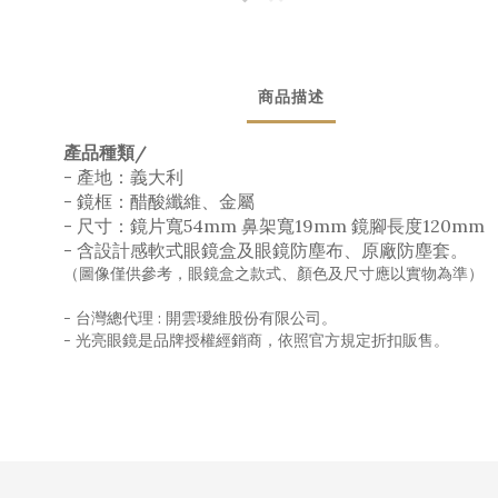
商品描述
產品種類/
- 產地：義大利
- 鏡框：醋酸纖維、金屬
- 尺寸：鏡片寬54mm 鼻架寬19mm 鏡腳長度120mm
- 含設計感軟式眼鏡盒及眼鏡防塵布、原廠防塵套。
（圖像僅供參考，眼鏡盒之款式、顏色及尺寸應以實物為準）
- 台灣總代理 : 開雲璦維股份有限公司。
- 光亮眼鏡是品牌授權經銷商，依照官方規定折扣販售。