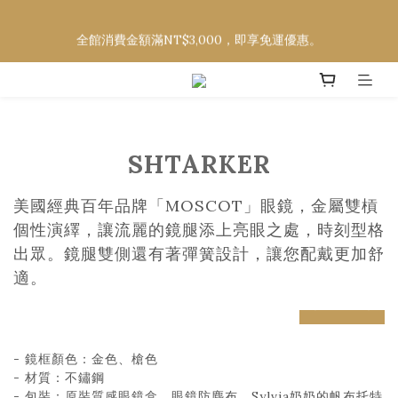
欲購買CELINE、DIOR、FENDI、LOEWE、MOSCOT，請至社
全館消費金額滿NT$3,000，即享免運優惠。
群平台詢問款式及價格
欲購買CELINE、DIOR、FENDI、LOEWE、MOSCOT，請至社
群平台詢問款式及價格
SHTARKER
美國經典百年品牌「MOSCOT」眼鏡，金屬雙槓
個性演繹，讓流麗的鏡腿添上亮眼之處，時刻型格
出眾。鏡腿雙側還有著彈簧設計，讓您配戴更加舒
適。
prev
next
- 鏡框顏色：金色、槍色
- 材質：不鏽鋼
- 包裝：原裝質感眼鏡盒、眼鏡防塵布、Sylvia奶奶的帆布托特