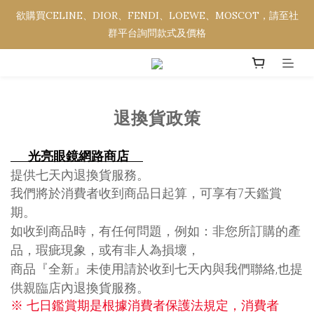
欲購買CELINE、DIOR、FENDI、LOEWE、MOSCOT，請至社
欲購買CELINE、DIOR、FENDI、LOEWE、MOSCOT，請至社
群平台詢問款式及價格
群平台詢問款式及價格
全館消費金額滿NT$3,000，即享免運優惠。
退換貨政策
欲購買CELINE、DIOR、FENDI、LOEWE、MOSCOT，請至社
群平台詢問款式及價格
光亮眼鏡網路商店
提供七天內退換貨服務。
我們將於消費者收到商品日起算，可享有
7
天鑑賞
期。
如收到商品時，有任何問題，例如：非您所訂購的產
品，瑕疵現象，或有非人為損壞，
商品『全新』未使用請於收到七天內與我們聯絡,也提
供親臨店內退換貨服務。
※ 七日鑑賞期是根據消費者保護法規定，消費者